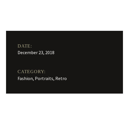
dolorem ipsum quia dolor sit amet. consectetur, adipisci
velit, sed quia non numquam eius dolor in reprehenderit in
voluptate cillum dolore.
DATE:
December 23, 2018
CATEGORY:
Fashion, Portraits, Retro