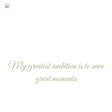
My greatest ambition is to save
great moments
A NEW BEGINNING