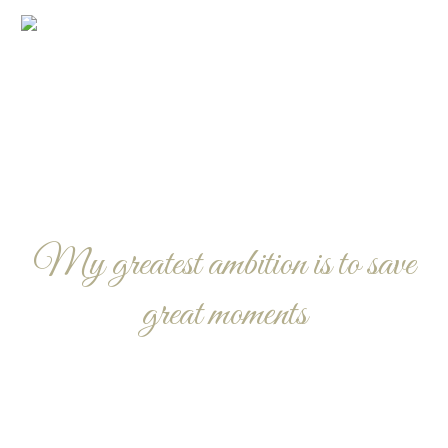
My greatest ambition is to save
great moments
A CERTAIN ROMANCE