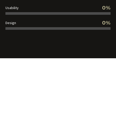
0%
Usability
0%
Design