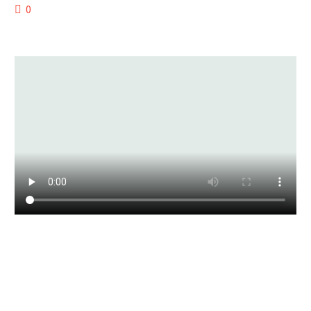
0
Lorem ipsum dolor sit amet, consectetur adipisicing elit,
sed do eiusmod tempor incididunt ut labore et dolore
magna aliqua. Ut enim ad minim veniam, quis nostrud
exercitation ullamco laboris nisi ut aliquip ex ea commodo